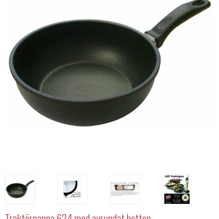
Traktörpanna 624 med avrundat botten