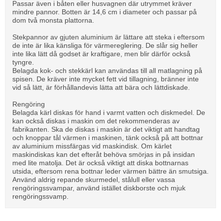
Passar även i båten eller husvagnen där utrymmet kräver
mindre pannor. Botten är 14,6 cm i diameter och passar på
dom två monsta plattorna.
Stekpannor av gjuten aluminium är lättare att steka i eftersom
de inte är lika känsliga för värmereglering. De slår sig heller
inte lika lätt då godset är kraftigare, men blir därför också
tyngre.
Belagda kok- och stekkärl kan användas till all matlagning på
spisen. De kräver inte mycket fett vid tillagning, bränner inte
vid så lätt, är förhållandevis lätta att bära och lättdiskade.
Rengöring
Belagda kärl diskas för hand i varmt vatten och diskmedel. De
kan också diskas i maskin om det rekommenderas av
fabrikanten. Ska de diskas i maskin är det viktigt att handtag
och knoppar tål värmen i maskinen, tänk också på att bottnar
av aluminium missfärgas vid maskindisk. Om kärlet
maskindiskas kan det efteråt behöva smörjas in på insidan
med lite matolja. Det är också viktigt att diska bottnarnas
utsida, eftersom rena bottnar leder värmen bättre än smutsiga.
Använd aldrig repande skurmedel, stålull eller vassa
rengöringssvampar, använd istället diskborste och mjuk
rengöringssvamp.