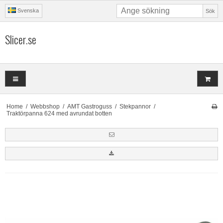
Svenska
Sök
Slicer.se
Home
/
Webbshop
/
AMT Gastroguss
/
Stekpannor
/
Traktörpanna 624 med avrundat botten